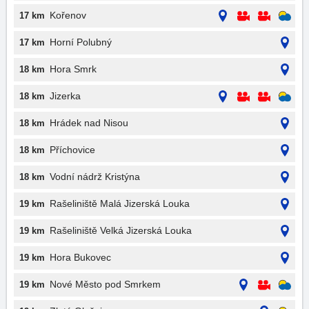
Kořenov
17 km
Horní Polubný
17 km
Hora Smrk
18 km
Jizerka
18 km
Hrádek nad Nisou
18 km
Příchovice
18 km
Vodní nádrž Kristýna
18 km
Rašeliniště Malá Jizerská Louka
19 km
Rašeliniště Velká Jizerská Louka
19 km
Hora Bukovec
19 km
Nové Město pod Smrkem
19 km