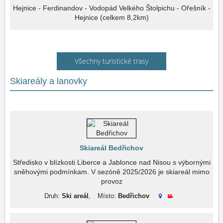
Hejnice - Ferdinandov - Vodopád Velkého Štolpichu - Ořešník -
Hejnice (celkem 8,2km)
Všechny turistické trasy
Skiareály a lanovky
Skiareál Bedřichov
Středisko v blízkosti Liberce a Jablonce nad Nisou s výbornými
sněhovými podmínkam. V sezóně 2025/2026 je skiareál mimo
provoz
Druh:
Ski areál
,
Místo:
Bedřichov