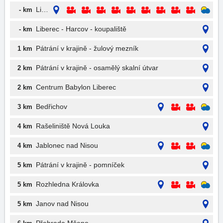
Liberec
- km
Liberec - Harcov - koupaliště
- km
Pátrání v krajině - žulový mezník
1 km
Pátrání v krajině - osamělý skalní útvar
2 km
Centrum Babylon Liberec
2 km
Bedřichov
3 km
Rašeliniště Nová Louka
4 km
Jablonec nad Nisou
4 km
Pátrání v krajině - pomníček
5 km
Rozhledna Královka
5 km
Janov nad Nisou
5 km