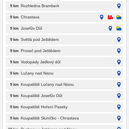
Rozhledna Bramberk
9 km
Chrastava
9 km
Josefův Důl
9 km
Světlá pod Ještědem
9 km
Proseč pod Ještědem
9 km
Vodopády Jedlový důl
9 km
Lučany nad Nisou
9 km
Koupaliště Lučany nad Nisou
9 km
Koupaliště Josefův Důl
9 km
Koupaliště Hoření Paseky
9 km
Koupaliště Sluníčko - Chrastava
9 km