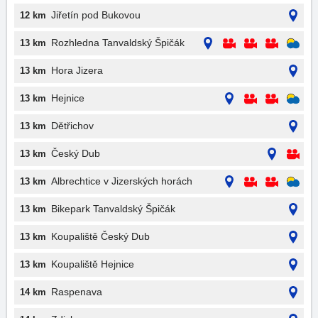
Jiřetín pod Bukovou
12 km
Rozhledna Tanvaldský Špičák
13 km
Hora Jizera
13 km
Hejnice
13 km
Dětřichov
13 km
Český Dub
13 km
Albrechtice v Jizerských horách
13 km
Bikepark Tanvaldský Špičák
13 km
Koupaliště Český Dub
13 km
Koupaliště Hejnice
13 km
Raspenava
14 km