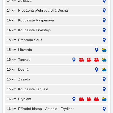
Zdislava
14 km
Protržená přehrada Bílá Desná
14 km
Koupaliště Raspenava
14 km
Koupaliště Frýdštejn
14 km
Přehrada Souš
15 km
Libverda
15 km
Tanvald
15 km
Desná
15 km
Zásada
15 km
Koupaliště Tanvald
15 km
Frýdlant
16 km
Přírodní biotop - Antonie - Frýdlant
16 km