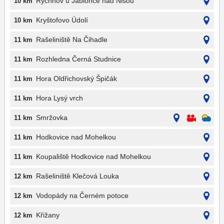
Rychnov u Jablonce nad Nisou
10 km
Kryštofovo Údolí
10 km
Rašeliniště Na Čihadle
11 km
Rozhledna Černá Studnice
11 km
Hora Oldřichovský Špičák
11 km
Hora Lysý vrch
11 km
Smržovka
11 km
Hodkovice nad Mohelkou
11 km
Koupaliště Hodkovice nad Mohelkou
11 km
Rašeliniště Klečová Louka
12 km
Vodopády na Černém potoce
12 km
Křižany
12 km