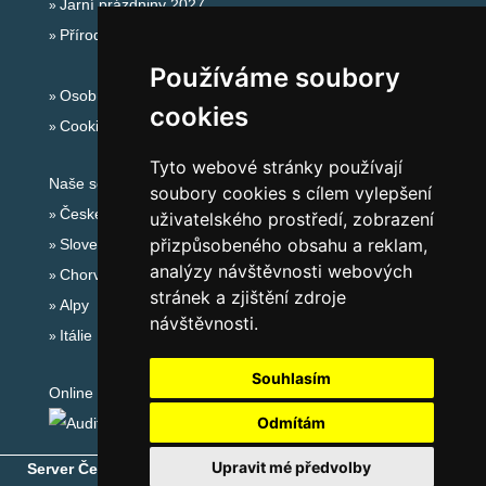
Jarní prázdniny 2027
Přírodní koupaliště
Používáme soubory
Osobní údaje
cookies
Cookies
Tyto webové stránky používají
Naše servery:
soubory cookies s cílem vylepšení
České hory
uživatelského prostředí, zobrazení
přizpůsobeného obsahu a reklam,
Slovenské hory
analýzy návštěvnosti webových
Chorvatsko
stránek a zjištění zdroje
Alpy
návštěvnosti.
Itálie
Souhlasím
Online audit:
Odmítám
Upravit mé předvolby
Server České hory
® - Copyright © 1999-2026
eProgress s.r.o.