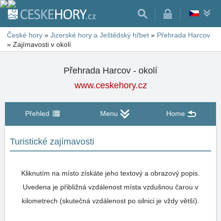
České hory
»
Jizerské hory a Ještědský hřbet
»
Přehrada Harcov
»
Zajímavosti v okolí
Přehrada Harcov - okolí
www.ceskehory.cz
Přehled
Menu
Home
Turistické zajímavosti
Kliknutím na místo získáte jeho textový a obrazový popis.
Uvedena je přibližná vzdálenost místa vzdušnou čarou v
kilometrech (skutečná vzdálenost po silnici je vždy větší).