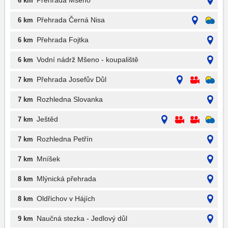
Přehrada Mšeno
6 km
Přehrada Černá Nisa
6 km
Přehrada Fojtka
6 km
Vodní nádrž Mšeno - koupaliště
6 km
Přehrada Josefův Důl
7 km
Rozhledna Slovanka
7 km
Ještěd
7 km
Rozhledna Petřín
7 km
Mníšek
7 km
Mlýnická přehrada
8 km
Oldřichov v Hájích
8 km
Naučná stezka - Jedlový důl
9 km